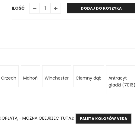
ILOŚĆ
DODAJ DO KOSZYKA
Orzech
Mahoń
Winchester
Ciemny dąb
Antracyt
gładki (7016
 DOPŁATĄ - MOŻNA OBEJRZEĆ TUTAJ:
PALETA KOLORÓW VEKA