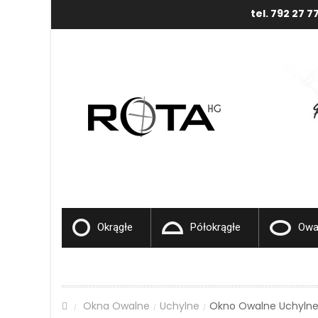
tel. 792 27 7
Okrągłe
Półokrągłe
Owa
Okna Owalne
Uchylne
Okno Owalne Uchylne
/
/
/