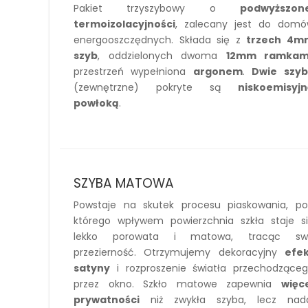
Pakiet trzyszybowy o
podwyższone
termoizolacyjności
, zalecany jest do dom
energooszczędnych. Składa się z
trzech 4m
szyb
, oddzielonych dwoma
12mm ramkam
przestrzeń wypełniona
argonem
.
Dwie
szy
(zewnętrzne) pokryte są
niskoemisyj
powłoką
.
SZYBA MATOWA
Powstaje na skutek procesu piaskowania, p
którego wpływem powierzchnia szkła staje s
lekko porowata i matowa, tracąc sw
przezierność. Otrzymujemy dekoracyjny
efe
satyny
i rozproszenie światła przechodzące
przez okno. Szkło matowe zapewnia
więc
prywatności
niż zwykła szyba, lecz nada