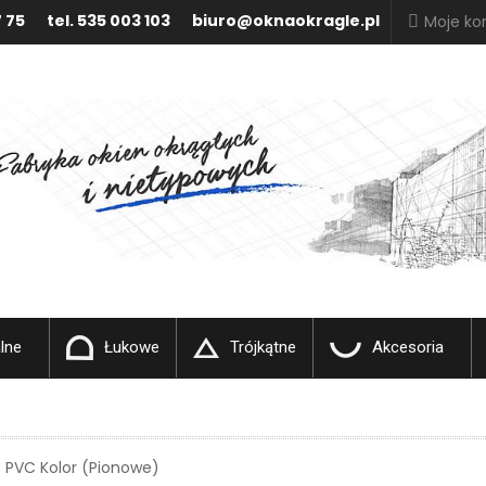
7 75
tel. 535 003 103
biuro@oknaokragle.pl
Moje ko
lne
Łukowe
Trójkątne
Akcesoria
 PVC Kolor (pionowe)