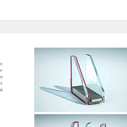
o
r
na
st
i