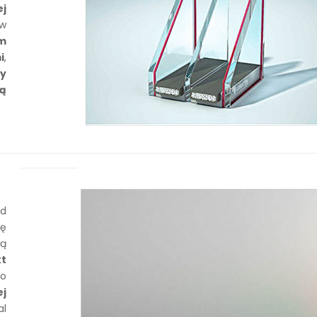
j
ów
m
i
,
by
ną
od
ię
ą
kt
go
ej
l