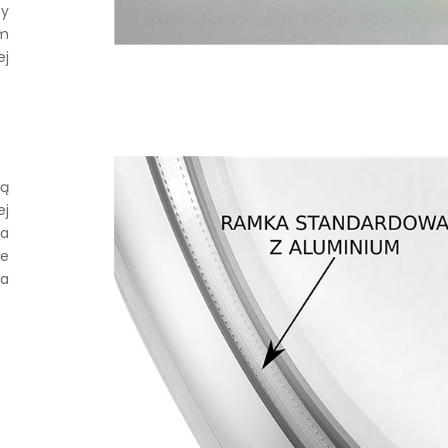
sy
em
ej
wą
ej
ia
je
za