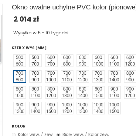
Okno owalne uchylne PVC kolor (pionowe
2 014 zł
Wysyłka w 5 - 10 tygodni
SZER X WYS [MM]
KOLOR
Kolor wew. / zew.
Biały wew. / Kolor zew.