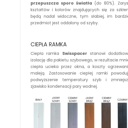
przepuszcza sporo światła
(do 80%). Zary
kształtów i kolorów znajdujących się za szkł
będą nadal widoczne, tym słabiej, im bardzi
przedmiot jest oddalony od szyby.
CIEPŁA RAMKA
Ciepła ramka
Swisspacer
stanowi dodatko
izolację dla pakietu szybowego, w rezultacie mni
ciepła ucieka przez okna, a koszty ogrzewan
maleją. Zastosowanie ciepłej ramki powodu
podwyższenie temperatury szyb i zmniejs
zjawisko kondensacji pary wodnej.