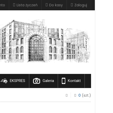
nto
Lista życzeń
Do kasy
Zaloguj
EKSPRES
Galeria
Kontakt
0
(szt.)