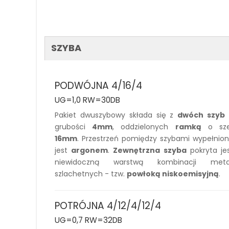
SZYBA
PODWÓJNA 4/16/4
UG=1,0 RW=30DB
Pakiet dwuszybowy składa się z
dwóch szyb
grubości
4mm
, oddzielonych
ramką
o sze
16mm
. Przestrzeń pomiędzy szybami wypełnio
jest
argonem
.
Zewnętrzna szyba
pokryta je
niewidoczną warstwą kombinacji metal
szlachetnych - tzw.
powłoką niskoemisyjną
.
POTRÓJNA 4/12/4/12/4
UG=0,7 RW=32DB