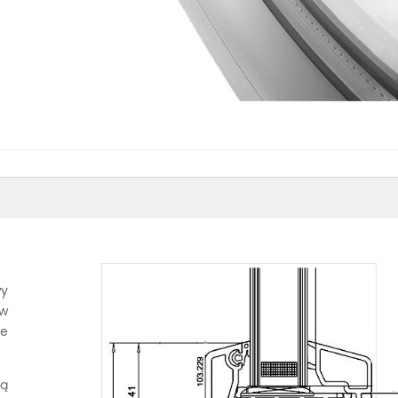
wy
 w
ie
ją