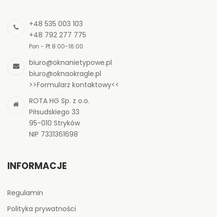
+48 535 003 103
+48 792 277 775
Pon - Pt 8:00-16:00
biuro@oknanietypowe.pl
biuro@oknaokragle.pl
>>Formularz kontaktowy<<
ROTA HG Sp. z o.o.
Piłsudskiego 33
95-010 Stryków
NIP 7331361698
INFORMACJE
Regulamin
Polityka prywatności