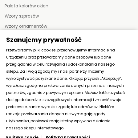
Paleta kolorów okien
Wzory szprosów
Wzory ornamentów
Szanujemy prywatność
MOJE KONTO
Przetwarzamy pliki cookies, przechowujemy informacje na
urządzeniu oraz przetwarzamy dane osobowe lub dane
Moje zamówienia
przeglądania w celu rozwijania i udoskonalania naszego
sklepu. Za Twoją zgodą my i nasi partnerzy możemy
Moje adresy
wykorzystywać pozyskane dane. Klikając przycisk „Akceptuję”,
Moje dane
wyrażasz zgodę na przetwarzanie danych przez nas i naszych
partnerów, zgodnie z powyższym opisem. Możesz także uzyskać
dostęp do bardziej szczegółowych informacji i zmienić swoje
KONTAKT
preferencje, zanim wyrazisz zgodę lub odmówisz. Niektóre
rodzaje przetwarzania danych nie wymagają zgody
użytkownika, ponieważ mają istotny wpływ na działanie
naszego sklepu internetowego.
Polityka cookie
|
Polityka prywatności