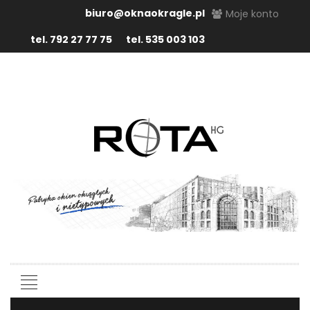
biuro@oknaokragle.pl
Moje konto
tel. 792 27 77 75
tel. 535 003 103