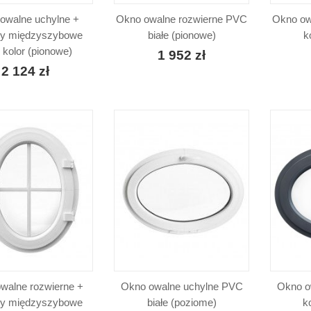
owalne uchylne +
Okno owalne rozwierne PVC
Okno ow
sy międzyszybowe
białe (pionowe)
k
kolor (pionowe)
1 952 zł
2 124 zł
walne rozwierne +
Okno owalne uchylne PVC
Okno o
sy międzyszybowe
białe (poziome)
k