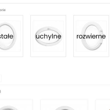
orie
)