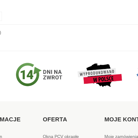
)
RMACJE
OFERTA
MOJE KON
n
Okna PCV okrągłe
Moje zamówieni