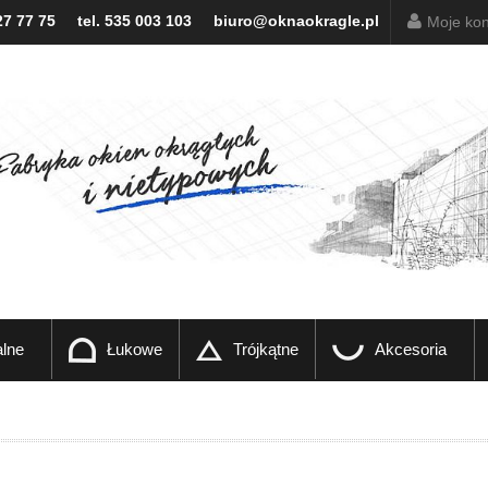
27 77 75
tel. 535 003 103
biuro@oknaokragle.pl
Moje kon
lne
Łukowe
Trójkątne
Akcesoria