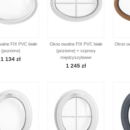
alne FIX PVC białe
Okno owalne FIX PVC białe
Okno ow
(poziome)
(poziome) + szprosy
międzyszybowe
1 134 zł
1 245 zł