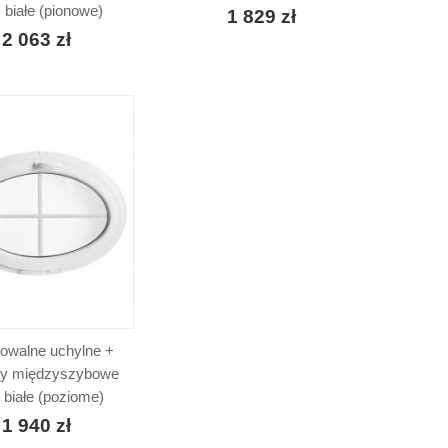
białe (pionowe)
1 829 zł
2 063 zł
owalne uchylne +
sy międzyszybowe
białe (poziome)
1 940 zł