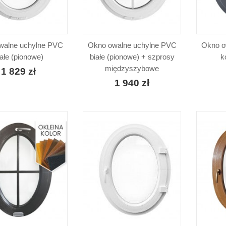
walne uchylne PVC
Okno owalne uchylne PVC
Okno o
iałe (pionowe)
białe (pionowe) + szprosy
k
międzyszybowe
1 829 zł
1 940 zł