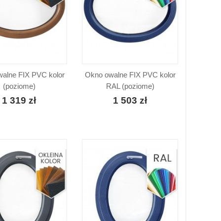
alne FIX PVC kolor
Okno owalne FIX PVC kolor
(poziome)
RAL (poziome)
1 319 zł
1 503 zł