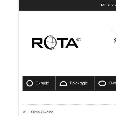
tel. 792 
Okrągłe
Półokrągłe
Owa
Okna Owalne
/