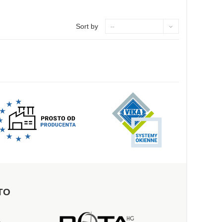
Sort by
--
TO
a