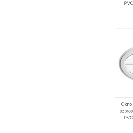
PVC 
Okno 
szpro
PVC 