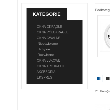
Podkateg
KATEGORIE
OKNA OKRĄGŁE
OKNA PÓŁOKRĄGŁE
OKNA OWALNE
Nieotwierane
Uchylne
Rozwierne
OKNA ŁUKOWE
OKNA TRÓJKĄTNE
AKCESORIA
EKSPRES
21
Item(s