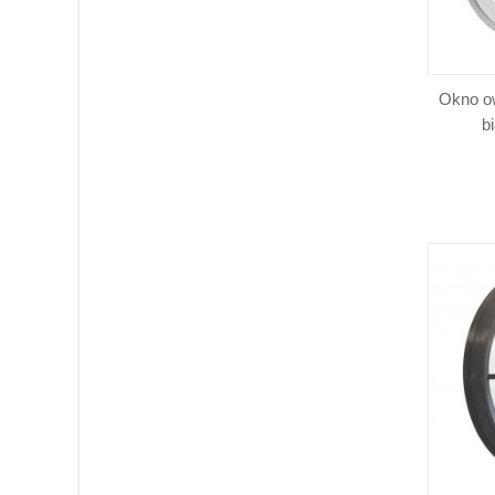
Okno o
b