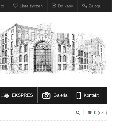
to
Lista życzeń
Do kasy
Zaloguj
EKSPRES
Galeria
Kontakt
0
(szt.)