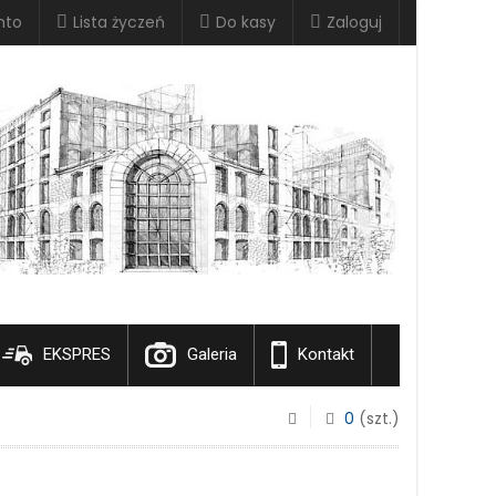
nto
Lista życzeń
Do kasy
Zaloguj
EKSPRES
Galeria
Kontakt
0
(szt.)