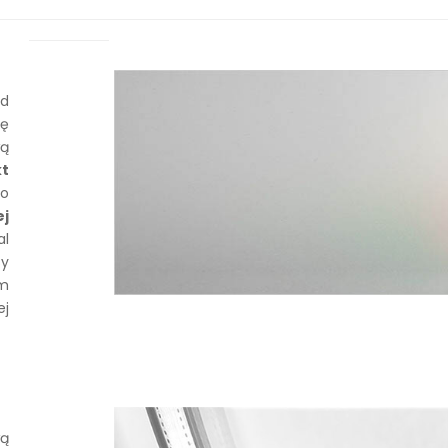
od
ię
ą
kt
go
ej
l
sy
em
ej
wą