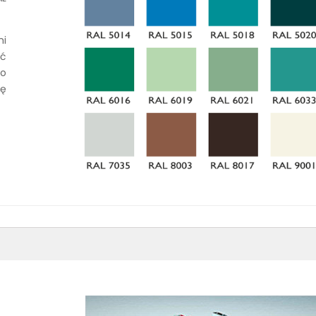
ni
ć
o
ię