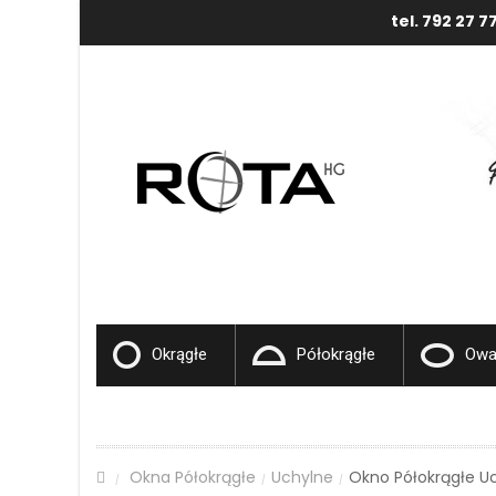
tel. 792 27 7
Okrągłe
Półokrągłe
Owa
Okna Półokrągłe
Uchylne
Okno Półokrągłe Uc
/
/
/