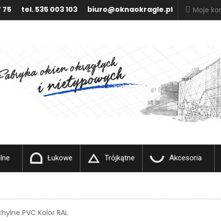
7 75
tel. 535 003 103
biuro@oknaokragle.pl
Moje ko
lne
Łukowe
Trójkątne
Akcesoria
hylne PVC Kolor RAL