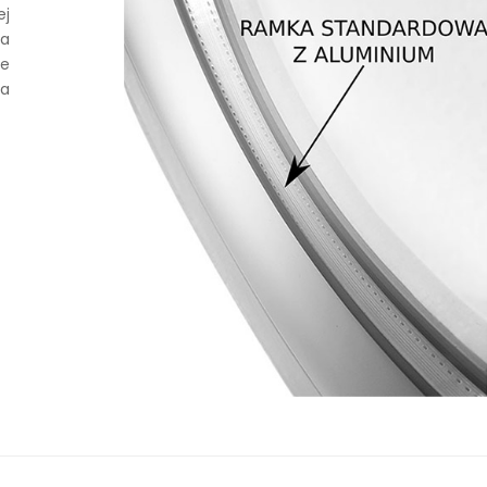
ej
ia
je
za