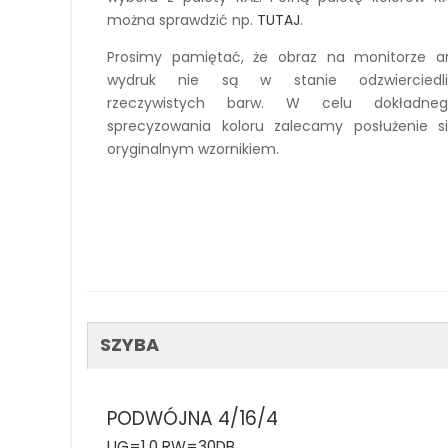
można sprawdzić np.
TUTAJ
.
Prosimy pamiętać, że obraz na monitorze a
wydruk nie są w stanie odzwierciedli
rzeczywistych barw. W celu dokładneg
sprecyzowania koloru zalecamy posłużenie s
oryginalnym wzornikiem.
SZYBA
PODWÓJNA 4/16/4
UG=1,0 RW=30DB