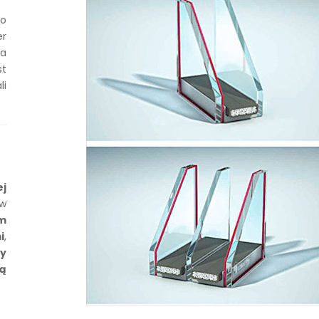
o
r
na
st
i
j
ów
m
i
,
by
ną