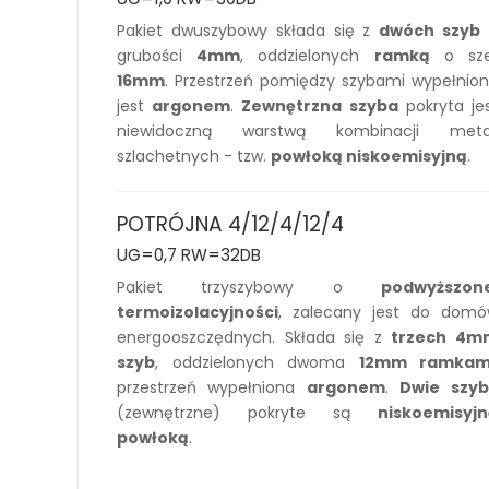
Pakiet dwuszybowy składa się z
dwóch szyb
grubości
4mm
, oddzielonych
ramką
o sze
16mm
. Przestrzeń pomiędzy szybami wypełnio
jest
argonem
.
Zewnętrzna szyba
pokryta je
niewidoczną warstwą kombinacji metal
szlachetnych - tzw.
powłoką niskoemisyjną
.
POTRÓJNA 4/12/4/12/4
UG=0,7 RW=32DB
Pakiet trzyszybowy o
podwyższone
termoizolacyjności
, zalecany jest do dom
energooszczędnych. Składa się z
trzech 4m
szyb
, oddzielonych dwoma
12mm ramkam
przestrzeń wypełniona
argonem
.
Dwie
szy
(zewnętrzne) pokryte są
niskoemisyj
powłoką
.