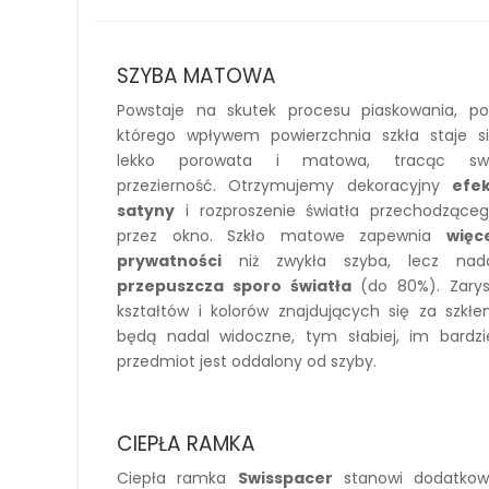
SZYBA MATOWA
Powstaje na skutek procesu piaskowania, p
którego wpływem powierzchnia szkła staje s
lekko porowata i matowa, tracąc sw
przezierność. Otrzymujemy dekoracyjny
efe
satyny
i rozproszenie światła przechodzące
przez okno. Szkło matowe zapewnia
więc
prywatności
niż zwykła szyba, lecz nada
przepuszcza sporo światła
(do 80%). Zary
kształtów i kolorów znajdujących się za szkł
będą nadal widoczne, tym słabiej, im bardzi
przedmiot jest oddalony od szyby.
CIEPŁA RAMKA
Ciepła ramka
Swisspacer
stanowi dodatko