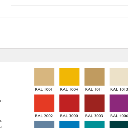
lu
do
AL