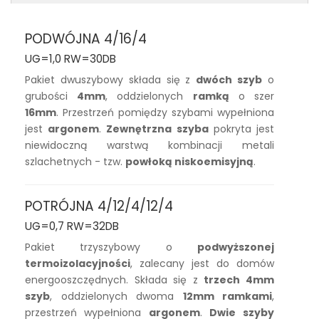
PODWÓJNA 4/16/4
UG=1,0 RW=30DB
Pakiet dwuszybowy składa się z
dwóch szyb
o
grubości
4mm
, oddzielonych
ramką
o szer
16mm
. Przestrzeń pomiędzy szybami wypełniona
jest
argonem
.
Zewnętrzna szyba
pokryta jest
niewidoczną warstwą kombinacji metali
szlachetnych - tzw.
powłoką niskoemisyjną
.
POTRÓJNA 4/12/4/12/4
UG=0,7 RW=32DB
Pakiet trzyszybowy o
podwyższonej
termoizolacyjności
, zalecany jest do domów
energooszczędnych. Składa się z
trzech 4mm
szyb
, oddzielonych dwoma
12mm ramkami
,
przestrzeń wypełniona
argonem
.
Dwie
szyby