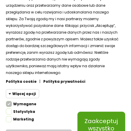
urządzeniu oraz przetwarzamy dane osobowe lub dane
Moje zamówienia
przeglądania w celu rozwijania i udoskonalania naszego
sklepu. Za Twoją zgodą my i nasi partnerzy możemy
Moje adresy
wykorzystywać pozyskane dane. Klikając przycisk „Akceptuję”,
Moje dane
wyrażasz zgodę na przetwarzanie danych przez nas i naszych
partnerów, zgodnie z powyższym opisem. Możesz także uzyskać
dostęp do bardziej szczegółowych informacji i zmienić swoje
KONTAKT
preferencje, zanim wyrazisz zgodę lub odmówisz. Niektóre
rodzaje przetwarzania danych nie wymagają zgody
użytkownika, ponieważ mają istotny wpływ na działanie
naszego sklepu internetowego.
Polityka cookie
|
Polityka prywatności
Więcej opcji
Wymagane
Cookie funkcjonalne
Wymagane
Statystyka
Wymagane pliki cookie oraz cookie
Marketing
Zaakceptuj
© 2024
oknaokragle.pl by ROTA HG Sp. z o.o.
Cookie
HttpOnly. Pliki cookie wymagane do
wszystko
statystyczne
przeglądania witryny i korzystania z jej