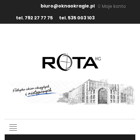
biuro@oknaokragle.pl
Moje konto
tel. 792 27 77 75
tel. 535 003 103