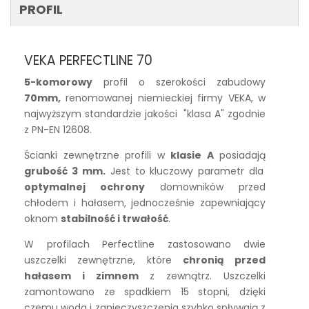
PROFIL
VEKA PERFECTLINE 70
5-komorowy
profil o szerokości zabudowy
70mm,
renomowanej niemieckiej firmy VEKA, w
najwyższym standardzie jakości "klasa A" zgodnie
z PN-EN 12608.
Ścianki zewnętrzne profili w
klasie A
posiadają
grubość 3 mm.
Jest to kluczowy parametr dla
optymalnej ochrony
domowników przed
chłodem i hałasem, jednocześnie zapewniający
oknom
stabilność i trwałość
.
W profilach Perfectline zastosowano dwie
uszczelki zewnętrzne, które
chronią przed
hałasem i zimnem
z zewnątrz. Uszczelki
zamontowano ze spadkiem 15 stopni, dzięki
czemu woda i zanieczyszczenia szybko spływają z