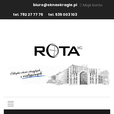
biuro@oknaokragle.pl
Moje konto
tel. 792 27 77 75
tel. 535 003 103