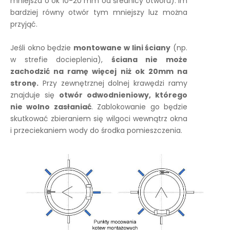
mniejsza o ok 10-20 mm od średnicy otworu). Im
bardziej równy otwór tym mniejszy luz można
przyjąć.
Jeśli okno będzie
montowane w lini ściany
(np.
w strefie docieplenia),
ściana nie może
zachodzić na ramę więcej niż ok 20mm na
stronę.
Przy zewnętrznej dolnej krawędzi ramy
znajduje się
otwór odwodnieniowy, którego
nie wolno zasłaniać
. Zablokowanie go będzie
skutkować zbieraniem się wilgoci wewnątrz okna
i przeciekaniem wody do środka pomieszczenia.