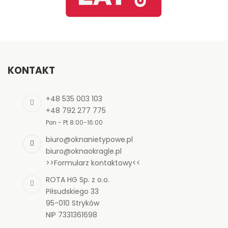
KONTAKT
+48 535 003 103
+48 792 277 775
Pon - Pt 8:00-16:00
biuro@oknanietypowe.pl
biuro@oknaokragle.pl
>>Formularz kontaktowy<<
ROTA HG Sp. z o.o.
Piłsudskiego 33
95-010 Stryków
NIP 7331361698