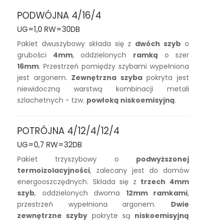
PODWÓJNA 4/16/4
UG=1,0 RW=30DB
Pakiet dwuszybowy składa się z
dwóch szyb
o
grubości
4mm
, oddzielonych
ramką
o szer
16mm
. Przestrzeń pomiędzy szybami wypełniona
jest argonem.
Zewnętrzna szyba
pokryta jest
niewidoczną warstwą kombinacji metali
szlachetnych - tzw.
powłoką niskoemisyjną
.
POTRÓJNA 4/12/4/12/4
UG=0,7 RW=32DB
Pakiet trzyszybowy o
podwyższonej
termoizolacyjności
, zalecany jest do domów
energooszczędnych. Składa się z
trzech 4mm
szyb
, oddzielonych dwoma
12mm ramkami
,
przestrzeń wypełniona argonem.
Dwie
zewnętrzne szyby
pokryte są
niskoemisyjną