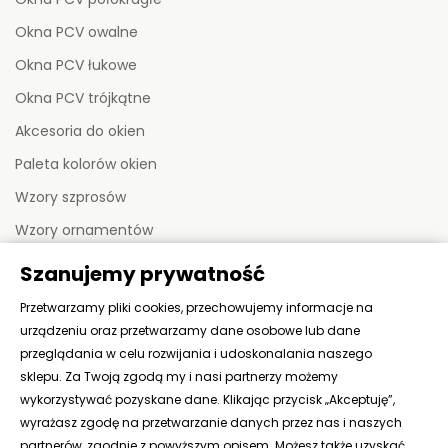
Okna PCV owalne
Okna PCV łukowe
Okna PCV trójkątne
Akcesoria do okien
Paleta kolorów okien
Wzory szprosów
Wzory ornamentów
Szanujemy prywatność
MOJE KONTO
Przetwarzamy pliki cookies, przechowujemy informacje na
urządzeniu oraz przetwarzamy dane osobowe lub dane
Moje zamówienia
przeglądania w celu rozwijania i udoskonalania naszego
sklepu. Za Twoją zgodą my i nasi partnerzy możemy
Moje adresy
wykorzystywać pozyskane dane. Klikając przycisk „Akceptuję”,
Moje dane
wyrażasz zgodę na przetwarzanie danych przez nas i naszych
partnerów, zgodnie z powyższym opisem. Możesz także uzyskać