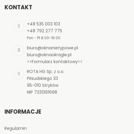
KONTAKT
+48 535 003 103
+48 792 277 775
Pon - Pt 8:00-16:00
biuro@oknanietypowe.pl
biuro@oknaokragle.pl
>>Formularz kontaktowy<<
ROTA HG Sp. z o.o.
Piłsudskiego 33
95-010 Stryków
NIP 7331361698
INFORMACJE
Regulamin