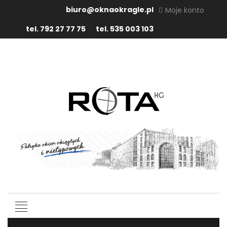
biuro@oknaokragle.pl
Moje konto
tel. 792 27 77 75
tel. 535 003 103