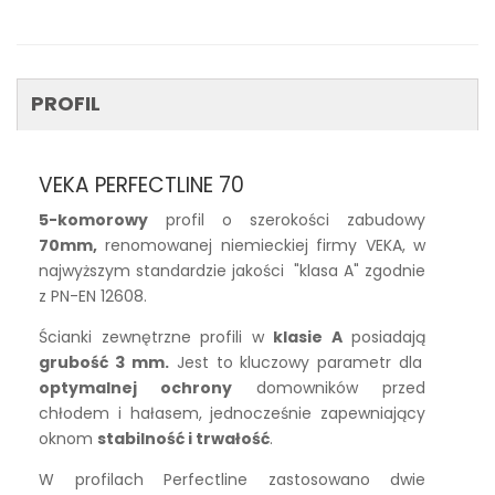
PROFIL
VEKA PERFECTLINE 70
5-komorowy
profil o szerokości zabudowy
70mm,
renomowanej niemieckiej firmy VEKA, w
najwyższym standardzie jakości "klasa A" zgodnie
z PN-EN 12608.
Ścianki zewnętrzne profili w
klasie A
posiadają
grubość 3 mm.
Jest to kluczowy parametr dla
optymalnej ochrony
domowników przed
chłodem i hałasem, jednocześnie zapewniający
oknom
stabilność i trwałość
.
W profilach Perfectline zastosowano dwie