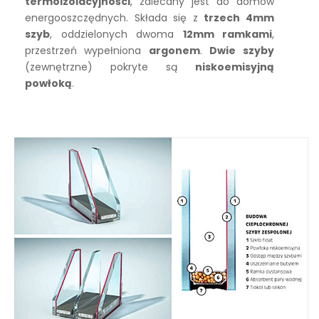
termoizolacyjności
, zalecany jest do domów
energooszczędnych. Składa się z
trzech 4mm
szyb
, oddzielonych dwoma
12mm ramkami
,
przestrzeń wypełniona
argonem
.
Dwie
szyby
(zewnętrzne) pokryte są
niskoemisyjną
powłoką
.