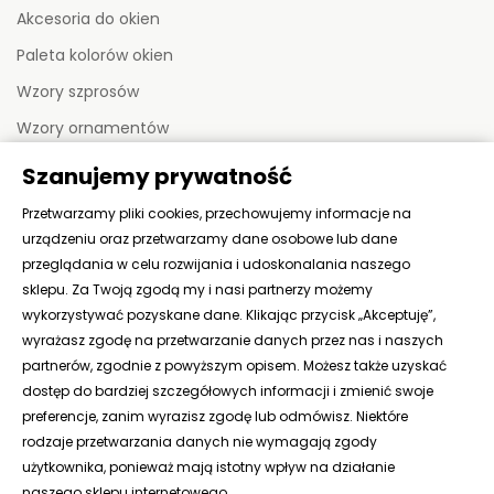
Akcesoria do okien
Paleta kolorów okien
Wzory szprosów
Wzory ornamentów
Szanujemy prywatność
MOJE KONTO
Przetwarzamy pliki cookies, przechowujemy informacje na
urządzeniu oraz przetwarzamy dane osobowe lub dane
Moje zamówienia
przeglądania w celu rozwijania i udoskonalania naszego
sklepu. Za Twoją zgodą my i nasi partnerzy możemy
Moje adresy
wykorzystywać pozyskane dane. Klikając przycisk „Akceptuję”,
Moje dane
wyrażasz zgodę na przetwarzanie danych przez nas i naszych
partnerów, zgodnie z powyższym opisem. Możesz także uzyskać
dostęp do bardziej szczegółowych informacji i zmienić swoje
KONTAKT
preferencje, zanim wyrazisz zgodę lub odmówisz. Niektóre
rodzaje przetwarzania danych nie wymagają zgody
użytkownika, ponieważ mają istotny wpływ na działanie
naszego sklepu internetowego.