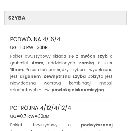
SZYBA
PODWÓJNA 4/16/4
UG=1,0 RW=30DB
Pakiet dwuszybowy składa się z
dwóch szyb
o
grubości
4mm
, oddzielonych
ramką
o szer
16mm
. Przestrzeń pomiędzy szybami wypełniona
jest
argonem
.
Zewnętrzna szyba
pokryta jest
niewidoczną warstwą kombinacji metali
szlachetnych - tzw.
powłoką niskoemisyjną
.
POTRÓJNA 4/12/4/12/4
UG=0,7 RW=32DB
Pakiet trzyszybowy o
podwyższonej